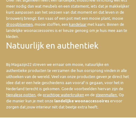
Over het algemeen heeft een landelijke, industriële inrichting wel iets
meer nodig dan wat meubels en een statement, iets dat je makkelijker
kunt aanpassen aan het seizoen van dat moment en dat leven in de
brouwerij brengt. Een vaas of een pot met een mooie plant, mooie
droogbloemen
, mooie stoffen, een
kandelaar
met kaars. Binnen de
landelijke woonaccessoires is er keuze genoeg om je huis mee aan te
kleden.
Natuurlijk en authentiek
Bij Magazijn22 streven we ernaar om mooie, natuurlijke en
authentieke producten te verzamen die hun oorsprong vinden in alle
uithoeken van de wereld. Veel van onze producten geven je direct het
idee dat er een hele geschiedenis aan vooraf is gegaan, voor het in
Nederland terecht is gekomen. Goede voorbeelden hiervan zijn de
Nepalese potten
, de
prachtige waterkruiken
en de
steenmallen.
Op
die manier kun je met onze
landelijke woonaccessoires
ervoor
zorgen dat jouw interieur nét dat beetje extra heeft.