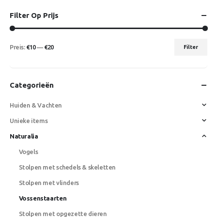
Filter Op Prijs
Preis:
€10
—
€20
Filter
Min.
Max.
Preis
Preis
Categorieën
Huiden & Vachten
Unieke items
Naturalia
Vogels
Stolpen met schedels & skeletten
Stolpen met vlinders
Vossenstaarten
Stolpen met opgezette dieren