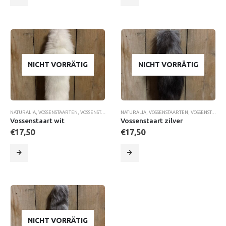
NICHT VORRÄTIG
NICHT VORRÄTIG
NATURALIA
,
VOSSENSTAARTEN
,
VOSSENSTAARTEN
,
NATURALIA
WOONACCESSOIRES
,
VOSSENSTAARTEN
,
VOSSENSTAARTEN
Vossenstaart wit
Vossenstaart zilver
€
17,50
€
17,50
NICHT VORRÄTIG