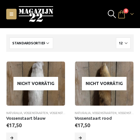
0
NICHT VORRÄTIG
NICHT VORRÄTIG
NATURALIA
,
VOSSENSTAARTEN
,
VOSSENSTAARTEN
,
NATURALIA
WOONACCESSOIRES
,
VOSSENSTAARTEN
,
VOSSENSTAARTEN
Vossenstaart blauw
Vossenstaart rood
€
17,50
€
17,50