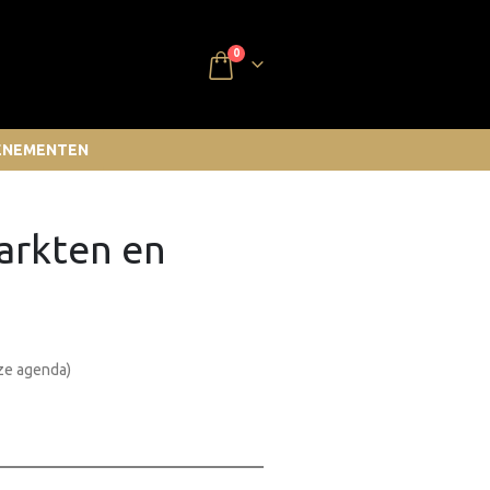
0
ENEMENTEN
arkten en
ze agenda)