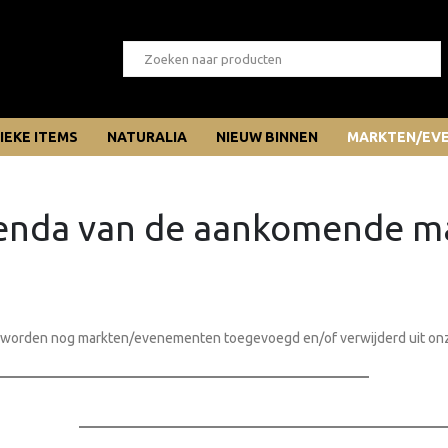
IEKE ITEMS
NATURALIA
NIEUW BINNEN
MARKTEN/EV
genda van de aankomende m
r worden nog markten/evenementen toegevoegd en/of verwijderd uit on