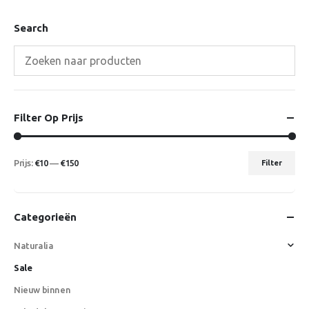
Search
Filter Op Prijs
Prijs:
€10
—
€150
Filter
Min.
Max.
prijs
prijs
Categorieën
Naturalia
Sale
Nieuw binnen