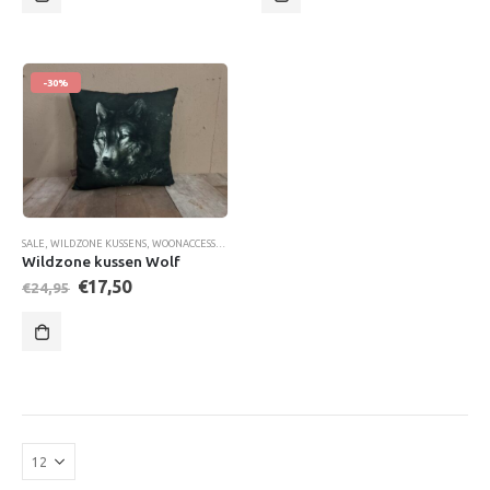
-30%
SALE
,
WILDZONE KUSSENS
,
WOONACCESSOIRES
Wildzone kussen Wolf
Oorspronkelijke
Huidige
€
17,50
€
24,95
prijs
prijs
was:
is:
€24,95.
€17,50.