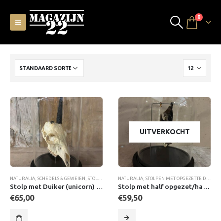
0
UITVERKOCHT
NATURALIA
,
SCHEDELS & GEWEIEN
,
STOLPEN MET SCHEDELS
NATURALIA
,
STOLPEN MET SCHEDELS & SKELETT
,
STOLPEN MET OPGEZETTE DIEREN
Stolp met Duiker (unicorn) schedel
Stolp met half opgezet/half skelet Vleermuis
€
65,00
€
59,50