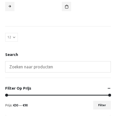
Search
Filter Op Prijs
Prijs:
€30
—
€90
Filter
Min.
Max.
prijs
prijs