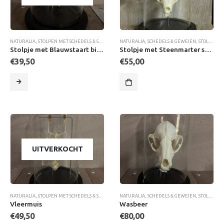
NATURALIA
,
STOLPEN MET SCHEDELS & SKELETTEN
NATURALIA
,
SCHEDELS & GEWEIEN
,
STOLPEN MET SCHEDELS
Stolpje met Blauwstaart bijeneter skelet
Stolpje met Steenmarter schedel
€
39,50
€
55,00
UITVERKOCHT
NATURALIA
,
STOLPEN MET SCHEDELS & SKELETTEN
NATURALIA
,
SCHEDELS & GEWEIEN
,
STOLPEN MET SCHEDELS
Vleermuis
Wasbeer
€
49,50
€
80,00