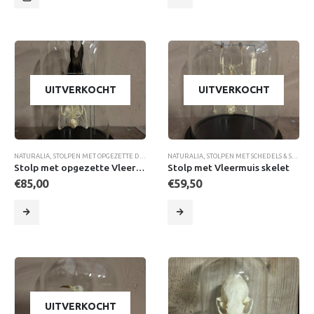
UITVERKOCHT
UITVERKOCHT
NATURALIA
,
STOLPEN MET OPGEZETTE DIEREN
,
STOLPEN MET SCHEDELS & SKELETTEN
NATURALIA
,
STOLPEN MET SCHEDELS & SKELETTEN
,
UNIEKE I
Stolp met opgezette Vleermuis en Vleermuis skelet
Stolp met Vleermuis skelet
€
85,00
€
59,50
UITVERKOCHT