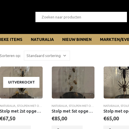
IEKE ITEMS
NATURALIA
NIEUW BINNEN
MARKTEN/EV
Sorteren op:
UITVERKOCHT
NATURALIA
,
STOLPEN MET OPGEZETTE DIEREN
NATURALIA
,
UNIEKE ITEMS
,
STOLPEN MET OPGEZETTE DIEREN
,
UNIEKE STOLPEN & VITRINES
NATURALIA
,
UNIEKE 
,
STOLPEN ME
Stolp met 2st opgezette vliegende Boomkikkers (man&vrouw)
Stolp met 5st opgezette Clearwing Cicaden
€
67,50
€
85,00
€
65,00