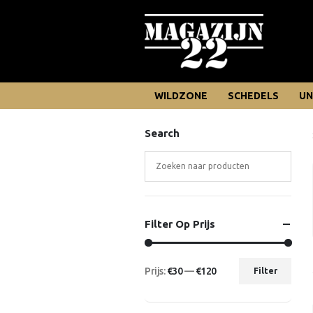
WILDZONE
SCHEDELS
UN
Search
Filter Op Prijs
Prijs:
€30
—
€120
Filter
Min.
Max.
prijs
prijs