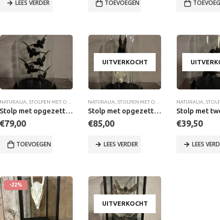
LEES VERDER
TOEVOEGEN AAN WINKELWAGEN
TOEVOEG
UITVERKOCHT
UITVERK
NATURALIA
,
STOLPEN MET OPGEZETTE DIEREN
NATURALIA
,
UNIEKE ITEMS
,
STOLPEN MET OPGEZETTE DIEREN
,
UNIEKE STOLPEN & VITRINES
NATURALIA
,
STOLPE
,
STOLPEN ME
Stolp met opgezette Vleermuis cicade vijf stuks
Stolp met opgezette Vleermuis en Vleermuis skelet
€
79,00
€
85,00
€
39,50
TOEVOEGEN AAN WINKELWAGEN
LEES VERDER
LEES VER
-22%
UITVERKOCHT