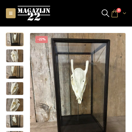
0
-22%