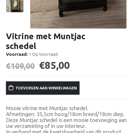
Vitrine met Muntjac
schedel
Voorraad:
1 Op Voorraad
Oorspronkelijke
Huidige
€
85,00
€
109,00
prijs
prijs
was:
is:
TOEVOEGEN AAN WINKELWAGEN
€109,00.
€85,00.
Mooie vitrine met Muntjac schedel.
Afmetingen: 35,5cm hoog/18cm breed/18cm diep.
Deze Muntjac schedel is een mooie toevoeging aan
uw verzameling of in uw interieur.
In verband met de kwetsbaarheid van dit product