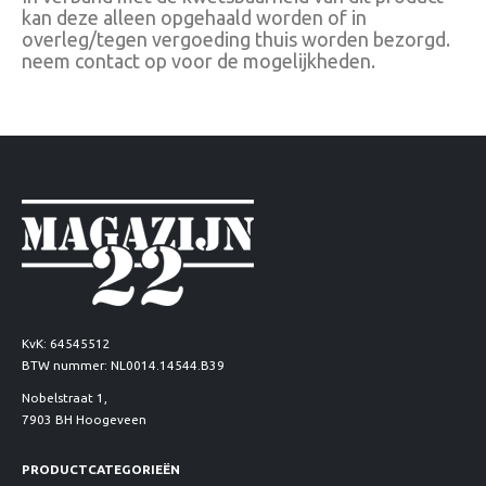
kan deze alleen opgehaald worden of in
overleg/tegen vergoeding thuis worden bezorgd.
neem contact op voor de mogelijkheden.
KvK: 64545512
BTW nummer: NL0014.14544.B39
Nobelstraat 1,
7903 BH Hoogeveen
PRODUCTCATEGORIEËN