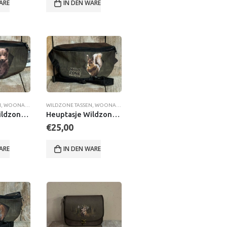
WARENKORB
IN DEN WARENKORB
N
,
WOONACCESSOIRES
WILDZONE TASSEN
,
WOONACCESSOIRES
Heuptasje Wildzone Beer
Heuptasje Wildzone Eekhoorn
€
25,00
WARENKORB
IN DEN WARENKORB