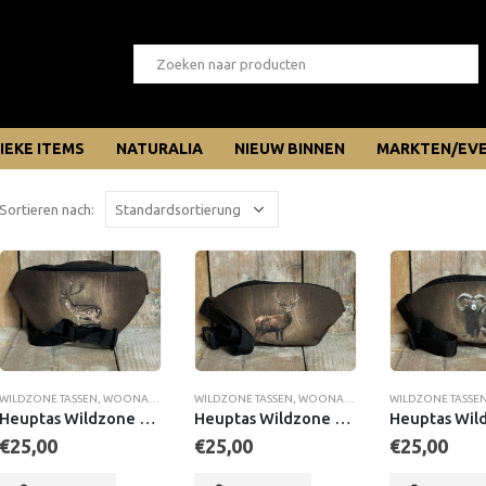
IEKE ITEMS
NATURALIA
NIEUW BINNEN
MARKTEN/EV
Sortieren nach:
WILDZONE TASSEN
,
WOONACCESSOIRES
WILDZONE TASSEN
,
WOONACCESSOIRES
WILDZONE TASSE
Heuptas Wildzone Damhert
Heuptas Wildzone Edelhert
€
25,00
€
25,00
€
25,00