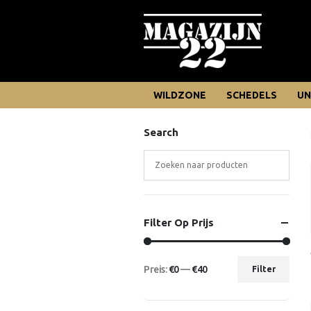
WILDZONE
SCHEDELS
UN
Search
Filter Op Prijs
Preis:
€0
—
€40
Filter
Min.
Max.
Preis
Preis