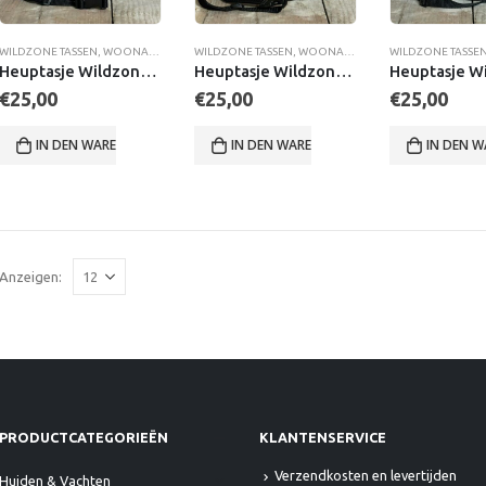
WILDZONE TASSEN
,
WOONACCESSOIRES
WILDZONE TASSEN
,
WOONACCESSOIRES
WILDZONE TASSE
Heuptasje Wildzone Konijn
Heuptasje Wildzone Reekalf
€
25,00
€
25,00
€
25,00
IN DEN WARENKORB
IN DEN WARENKORB
IN DEN 
Anzeigen:
PRODUCTCATEGORIEËN
KLANTENSERVICE
Verzendkosten en levertijden
Huiden & Vachten