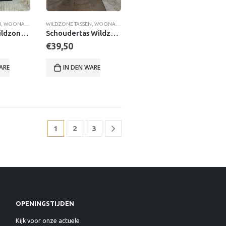
N
,
WOONACCESSOIRES
WILDZONE TASSEN
,
WOONACCESSOIRES
Heuptasje Wildzone Vos
Schoudertas Wildzone burlend Edelhert
€
39,50
WARENKORB
IN DEN WARENKORB
1
2
3
OPENINGSTIJDEN
Kijk voor onze actuele