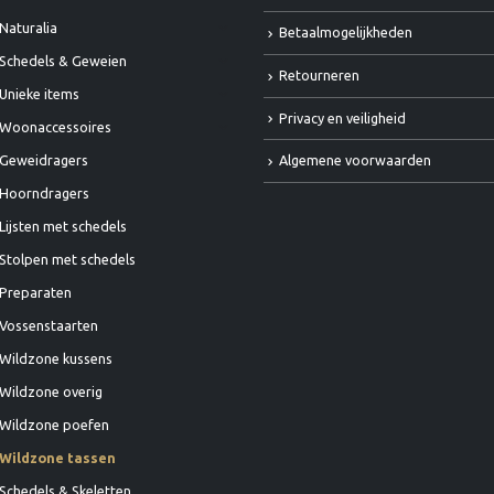
Naturalia
Betaalmogelijkheden
Schedels & Geweien
Retourneren
Unieke items
Privacy en veiligheid
Woonaccessoires
Algemene voorwaarden
Geweidragers
Hoorndragers
Lijsten met schedels
Stolpen met schedels
Preparaten
Vossenstaarten
Wildzone kussens
Wildzone overig
Wildzone poefen
Wildzone tassen
Schedels & Skeletten