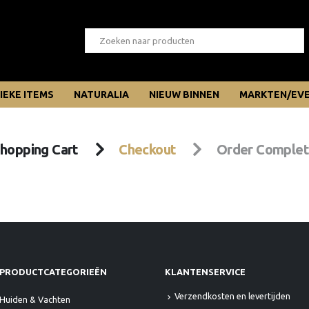
IEKE ITEMS
NATURALIA
NIEUW BINNEN
MARKTEN/EV
hopping Cart
Checkout
Order Comple
PRODUCTCATEGORIEËN
KLANTENSERVICE
Verzendkosten en levertijden
Huiden & Vachten