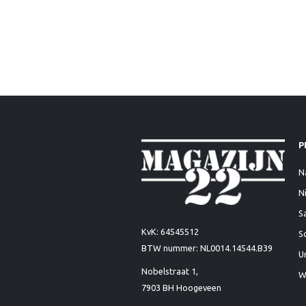
P
N
N
S
KvK: 64545512
S
BTW nummer: NL0014.14544.B39
U
Nobelstraat 1,
W
7903 BH Hoogeveen