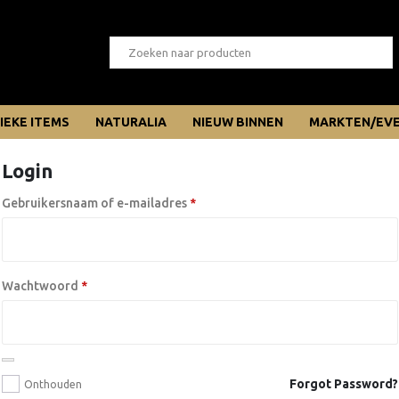
IEKE ITEMS
NATURALIA
NIEUW BINNEN
MARKTEN/EV
Login
Vereist
Gebruikersnaam of e-mailadres
*
Vereist
Wachtwoord
*
Forgot Password?
Onthouden