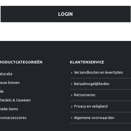
LOGIN
RODUCTCATEGORIEËN
KLANTENSERVICE
Verzendkosten en levertijden
aturalia
ieuw binnen
Betaalmogelijkheden
ale
Retourneren
chedels & Geweien
Privacy en veiligheid
nieke items
Algemene voorwaarden
oonaccessoires