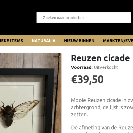
IEKE ITEMS
NATURALIA
NIEUW BINNEN
MARKTEN/EV
Reuzen cicade
Voorraad:
Uitverkocht
€
39,50
Mooie Reuzen cicade in zwa
achtergrond, de lijst is zo
zetten.
De afmeting van de Reuzen 