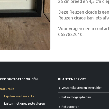
25 cm breed en 4,5 cm die
Deze Reuzen cicade is een
Reuzen cicade kan iets afw
Voor vragen neem contact
0657822010.
PRODUCTCATEGORIEËN
KLANTENSERVICE
Verzendkosten en levertijden
Naturalia
Lijsten met insecten
Betaalmogelijkheden
Lijsten met opgezette dieren
Retourneren