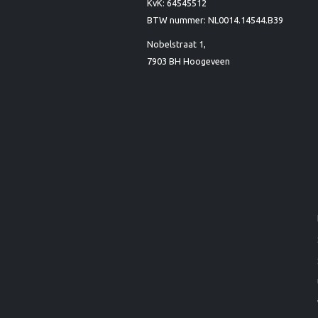
KvK: 64545512
BTW nummer: NL0014.14544.B39
Nobelstraat 1,
7903 BH Hoogeveen