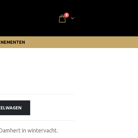
0
ENEMENTEN
KELWAGEN
amhert in wintervacht.