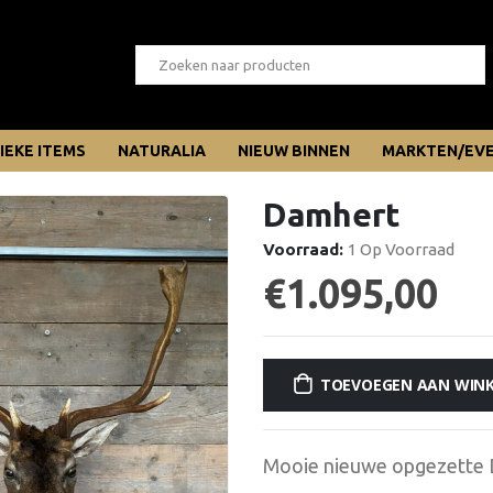
IEKE ITEMS
NATURALIA
NIEUW BINNEN
MARKTEN/EV
Damhert
Voorraad:
1 Op Voorraad
€
1.095,00
TOEVOEGEN AAN WIN
Mooie nieuwe opgezette D