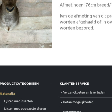
Afmetingen: 76cm breed/
Ivm de afmeting van dit p
worden afgehaald of in ov
worden bezorgd.
PRODUCTCATEGORIEËN
KLANTENSERVICE
Verzendkosten en levertijden
Naturalia
Lijsten met insecten
Betaalmogelijkheden
Lijsten met opgezette dieren
Retourneren