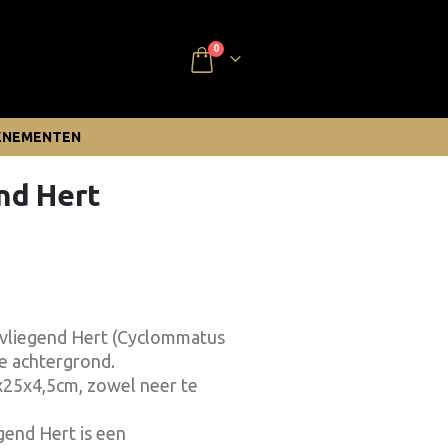
0
ENEMENTEN
nd Hert
vliegend Hert (Cyclommatus
tte achtergrond.
5x25x4,5cm, zowel neer te
gend Hert is een