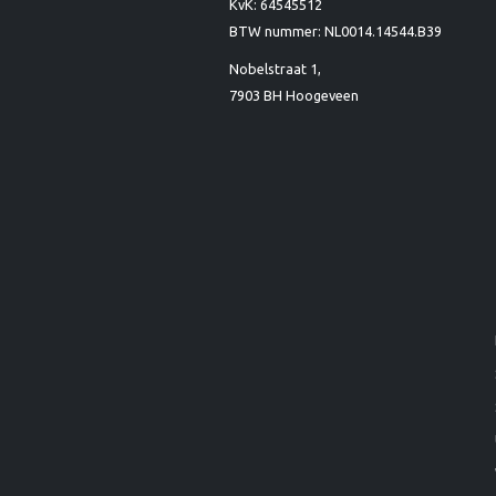
KvK: 64545512
BTW nummer: NL0014.14544.B39
Nobelstraat 1,
7903 BH Hoogeveen