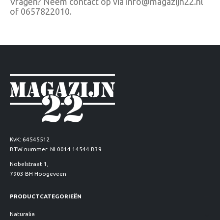
Vragen? Neem contact op via info@magazijn22.nl
of 0657822010.
KvK: 64545512
BTW nummer: NL0014.14544.B39
Nobelstraat 1,
7903 BH Hoogeveen
PRODUCTCATEGORIEËN
Naturalia