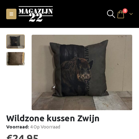
0
Wildzone kussen Zwijn
Voorraad:
4 Op Voorraad
€
24,95