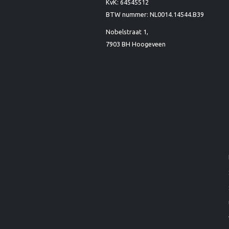
KvK: 64545512
BTW nummer: NL0014.14544.B39
Nobelstraat 1,
7903 BH Hoogeveen