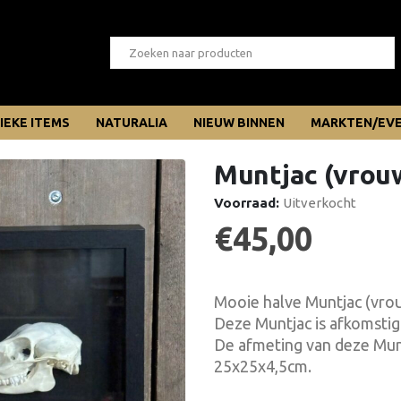
IEKE ITEMS
NATURALIA
NIEUW BINNEN
MARKTEN/EV
Muntjac (vrou
Voorraad:
Uitverkocht
€
45,00
Mooie halve Muntjac (vrouw
Deze Muntjac is afkomstig
De afmeting van deze Muntj
25x25x4,5cm.