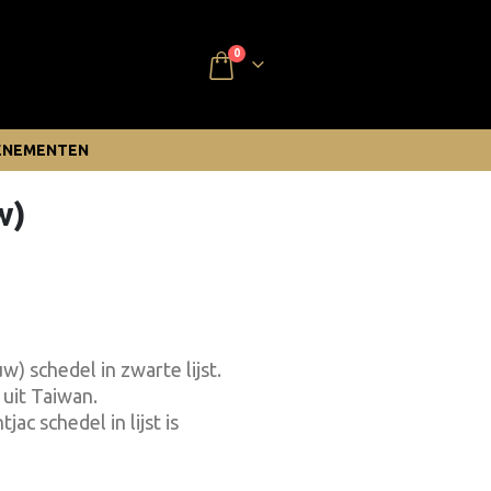
0
ENEMENTEN
w)
) schedel in zwarte lijst.
 uit Taiwan.
ac schedel in lijst is