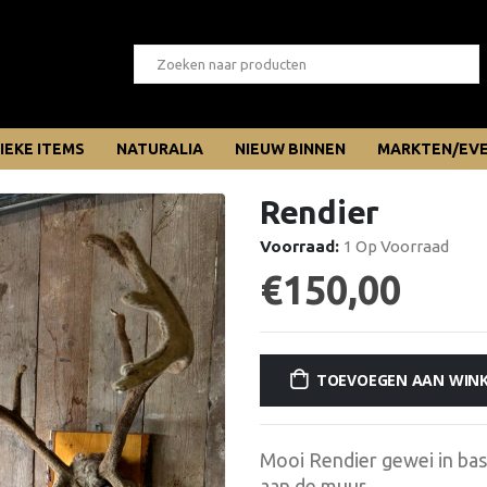
IEKE ITEMS
NATURALIA
NIEUW BINNEN
MARKTEN/EV
Rendier
Voorraad:
1 Op Voorraad
€
150,00
TOEVOEGEN AAN WIN
Mooi Rendier gewei in bas
aan de muur.