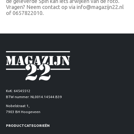
de geleverde Spin kan iets afwijken van de foto.
Vragen? Neem contact op via info@magazijn22.nl
of 0657822010.
KvK: 64545512
BTW nummer: NL0014.14544.B39
Nobelstraat 1,
7903 BH Hoogeveen
PRODUCTCATEGORIEËN