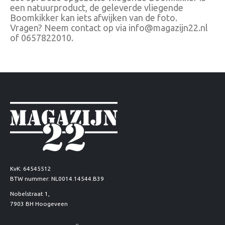
een natuurproduct, de geleverde vliegende
Boomkikker kan iets afwijken van de foto.
Vragen? Neem contact op via info@magazijn22.nl
of 0657822010.
KvK: 64545512
BTW nummer: NL0014.14544.B39
Nobelstraat 1,
7903 BH Hoogeveen