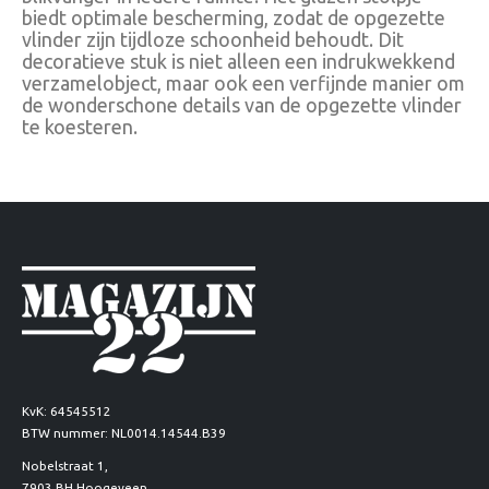
biedt optimale bescherming, zodat de opgezette
vlinder zijn tijdloze schoonheid behoudt. Dit
decoratieve stuk is niet alleen een indrukwekkend
verzamelobject, maar ook een verfijnde manier om
de wonderschone details van de opgezette vlinder
te koesteren.
KvK: 64545512
BTW nummer: NL0014.14544.B39
Nobelstraat 1,
7903 BH Hoogeveen