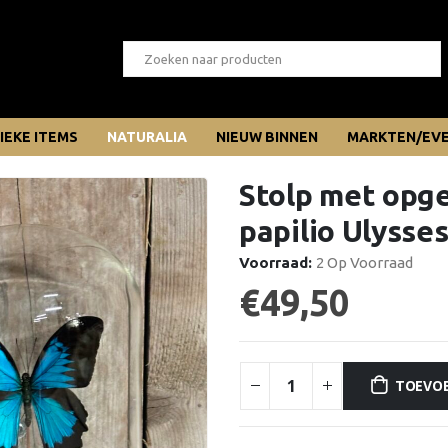
IEKE ITEMS
NATURALIA
NIEUW BINNEN
MARKTEN/EV
Stolp met opge
papilio Ulysse
Voorraad:
2 Op Voorraad
€
49,50
TOEVO