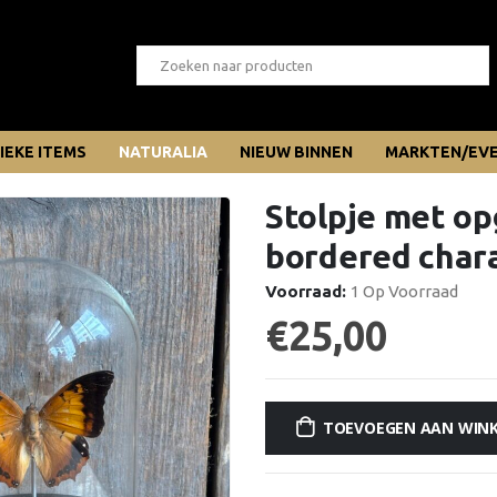
IEKE ITEMS
NATURALIA
NIEUW BINNEN
MARKTEN/EV
Stolpje met op
bordered chara
Voorraad:
1 Op Voorraad
€
25,00
TOEVOEGEN AAN WIN