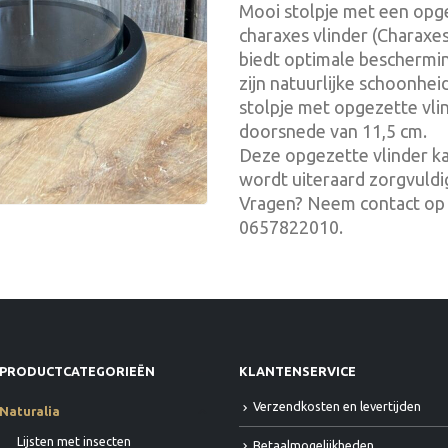
Mooi stolpje met een opg
charaxes vlinder (Charaxes
biedt optimale beschermin
zijn natuurlijke schoonhe
stolpje met opgezette vli
doorsnede van 11,5 cm.
Deze opgezette vlinder 
wordt uiteraard zorgvuldi
Vragen? Neem contact op 
0657822010.
PRODUCTCATEGORIEËN
KLANTENSERVICE
Verzendkosten en levertijden
Naturalia
Lijsten met insecten
Betaalmogelijkheden