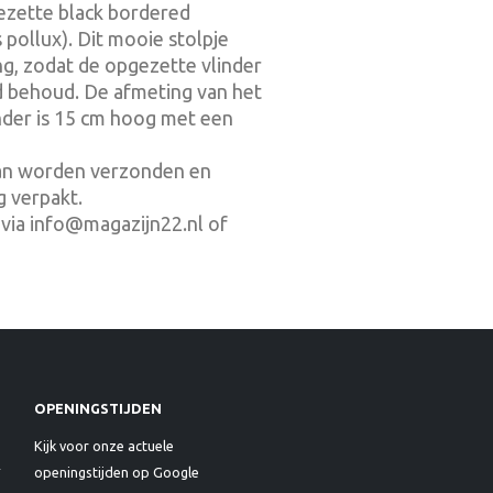
ezette black bordered
 pollux). Dit mooie stolpje
g, zodat de opgezette vlinder
id behoud. De afmeting van het
nder is 15 cm hoog met een
kan worden verzonden en
g verpakt.
via info@magazijn22.nl of
OPENINGSTIJDEN
Kijk voor onze actuele
openingstijden op Google