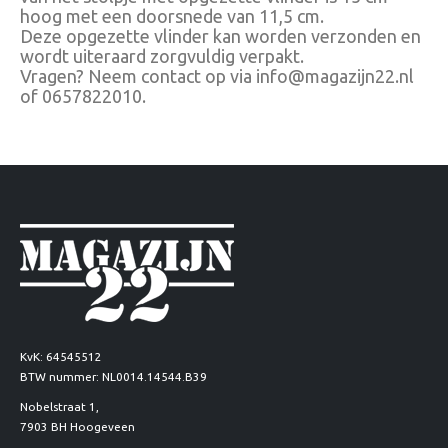
hoog met een doorsnede van 11,5 cm.
Deze opgezette vlinder kan worden verzonden en
wordt uiteraard zorgvuldig verpakt.
Vragen? Neem contact op via info@magazijn22.nl
of 0657822010.
KvK: 64545512
BTW nummer: NL0014.14544.B39
Nobelstraat 1,
7903 BH Hoogeveen