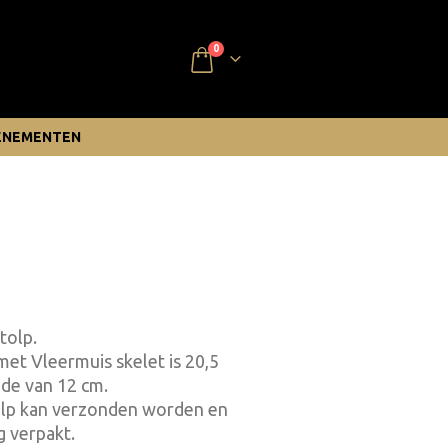
0
ENEMENTEN
tolp.
met Vleermuis skelet is 20,5
de van 12 cm.
tolp kan verzonden worden en
g verpakt.