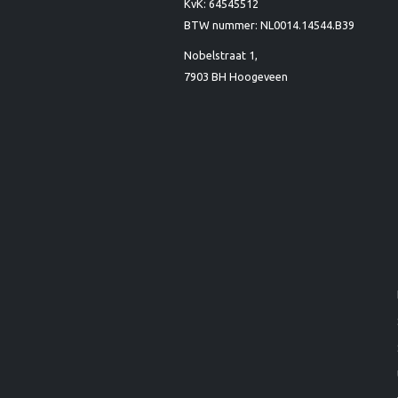
KvK: 64545512
BTW nummer: NL0014.14544.B39
Nobelstraat 1,
7903 BH Hoogeveen