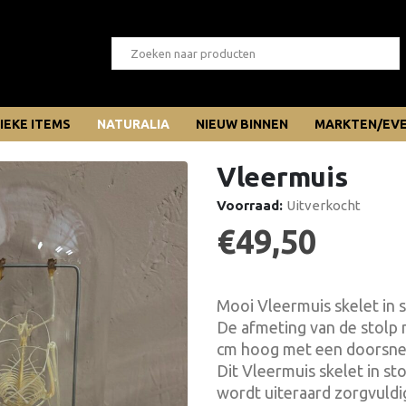
IEKE ITEMS
NATURALIA
NIEUW BINNEN
MARKTEN/EV
Vleermuis
Voorraad:
Uitverkocht
€
49,50
Mooi Vleermuis skelet in s
De afmeting van de stolp 
cm hoog met een doorsne
Dit Vleermuis skelet in s
wordt uiteraard zorgvuldi