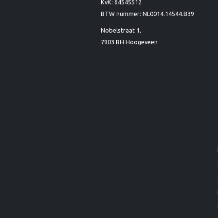
KvK: 64545512
BTW nummer: NL0014.14544.B39
Nobelstraat 1,
7903 BH Hoogeveen