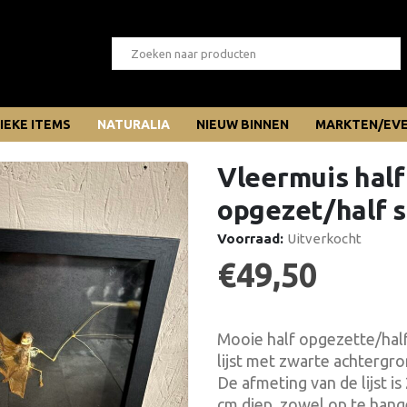
IEKE ITEMS
NATURALIA
NIEUW BINNEN
MARKTEN/EV
Vleermuis half
opgezet/half s
Voorraad:
Uitverkocht
€
49,50
Mooie half opgezette/half
lijst met zwarte achtergro
De afmeting van de lijst i
cm diep, zowel op te hange