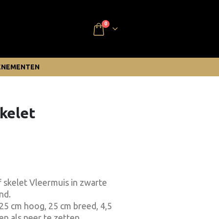
0
ENEMENTEN
kelet
 skelet Vleermuis in zwarte
nd.
s 25 cm hoog, 25 cm breed, 4,5
n als neer te zetten.