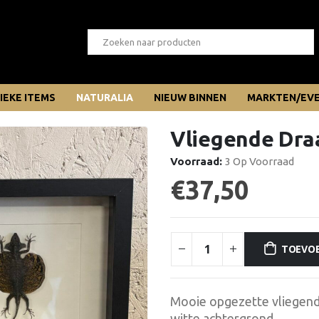
IEKE ITEMS
NATURALIA
NIEUW BINNEN
MARKTEN/EV
Vliegende Dra
Voorraad:
3 Op Voorraad
€
37,50
TOEVO
Mooie opgezette vliegende
witte achtergrond.