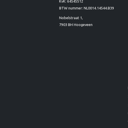
KvK: 64545512
BTW nummer: NL0014.14544.B39
Nobelstraat 1,
7903 BH Hoogeveen