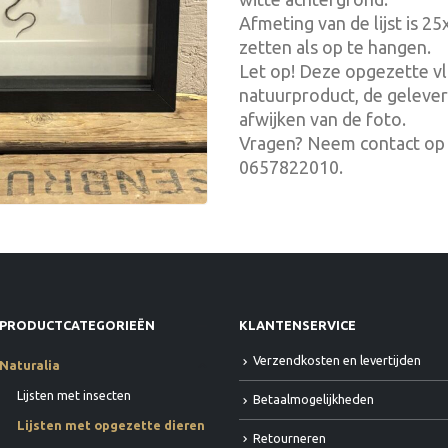
Afmeting van de lijst is 2
zetten als op te hangen.
Let op! Deze opgezette vl
natuurproduct, de gelever
afwijken van de foto.
Vragen? Neem contact op 
0657822010.
PRODUCTCATEGORIEËN
KLANTENSERVICE
Verzendkosten en levertijden
Naturalia
Lijsten met insecten
Betaalmogelijkheden
Lijsten met opgezette dieren
Retourneren