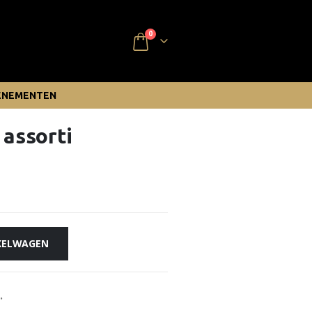
0
ENEMENTEN
 assorti
KELWAGEN
.