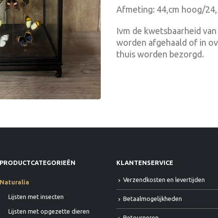
Afmeting: 44,cm hoog/24
Ivm de kwetsbaarheid van 
worden afgehaald of in o
thuis worden bezorgd.
PRODUCTCATEGORIEËN
KLANTENSERVICE
Verzendkosten en levertijden
Naturalia
Lijsten met insecten
Betaalmogelijkheden
Lijsten met opgezette dieren
Retourneren