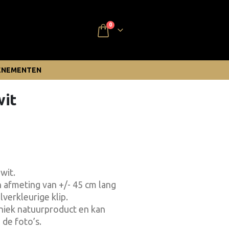
0
ENEMENTEN
wit
wit.
 afmeting van +/- 45 cm lang
lverkleurige klip.
uniek natuurproduct en kan
 de foto’s.