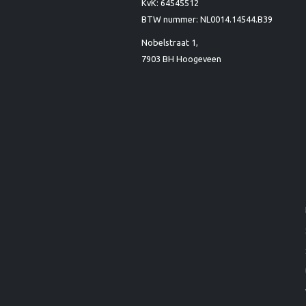
KvK: 64545512
BTW nummer: NL0014.14544.B39
Nobelstraat 1,
7903 BH Hoogeveen