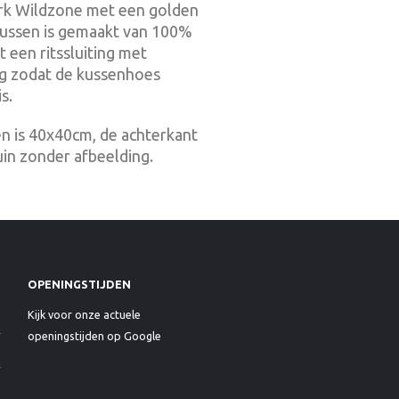
erk Wildzone met een golden
 kussen is gemaakt van 100%
t een ritssluiting met
ng zodat de kussenhoes
s.
n is 40x40cm, de achterkant
uin zonder afbeelding.
OPENINGSTIJDEN
Kijk voor onze actuele
openingstijden op Google