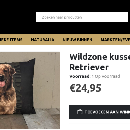
IEKE ITEMS
NATURALIA
NIEUW BINNEN
MARKTEN/EV
Wildzone kuss
Retriever
Voorraad:
1 Op Voorraad
€
24,95
TOEVOEGEN AAN WIN