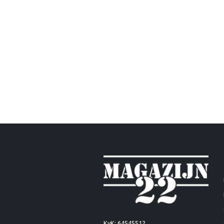
KvK: 64545512