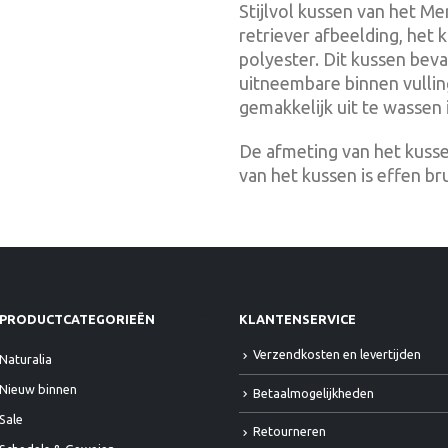
Stijlvol kussen van het M
retriever afbeelding, het
polyester. Dit kussen beva
uitneembare binnen vulli
gemakkelijk uit te wassen i
De afmeting van het kusse
van het kussen is effen br
PRODUCTCATEGORIEËN
KLANTENSERVICE
Verzendkosten en levertijden
Naturalia
Nieuw binnen
Betaalmogelijkheden
Sale
Retourneren