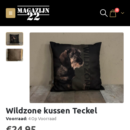
0
Wildzone kussen Teckel
Voorraad:
4 Op Voorraad
€
24,95