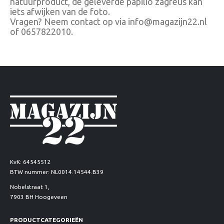
natuurproduct, de geleverde papilio zagreus kan
iets afwijken van de foto.
Vragen? Neem contact op via info@magazijn22.nl
of 0657822010.
KvK: 64545512
BTW nummer: NL0014.14544.B39
Nobelstraat 1,
7903 BH Hoogeveen
PRODUCTCATEGORIEËN