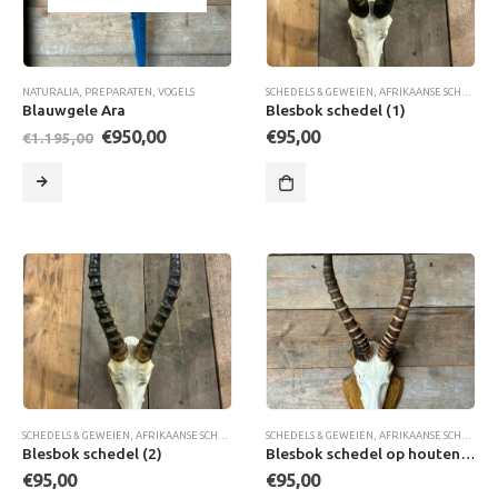
NATURALIA
,
PREPARATEN
,
VOGELS
SCHEDELS & GEWEIEN
,
AFRIKAANSE SCHEDELS
,
Blauwgele Ara
Blesbok schedel (1)
Oorspronkelijke
Huidige
€
950,00
€
95,00
€
1.195,00
prijs
prijs
was:
is:
€1.195,00.
€950,00.
SCHEDELS & GEWEIEN
,
AFRIKAANSE SCHEDELS
,
HOORNDRAGERS
SCHEDELS & GEWEIEN
,
AFRIKAANSE SCHEDELS
,
Blesbok schedel (2)
Blesbok schedel op houten schild
€
95,00
€
95,00