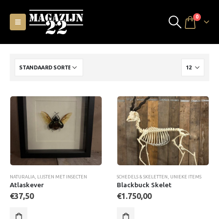
0
NATURALIA
,
LIJSTEN MET INSECTEN
SCHEDELS & SKELETTEN
,
UNIEKE ITEMS
Atlaskever
Blackbuck Skelet
€
37,50
€
1.750,00