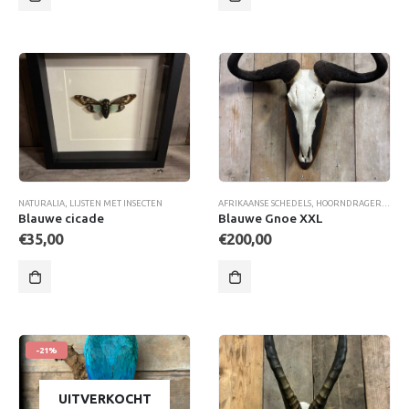
NATURALIA
,
LIJSTEN MET INSECTEN
AFRIKAANSE SCHEDELS
,
HOORNDRAGERS
,
SCH
Blauwe cicade
Blauwe Gnoe XXL
€
35,00
€
200,00
-21%
UITVERKOCHT