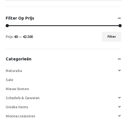
Filter Op Prijs
Prijs:
€0
—
€2.500
Filter
Min.
Max.
prijs
prijs
Categorieën
Naturalia
Sale
Nieuw binnen
Schedels & Geweien
Unieke items
Woonaccessoires