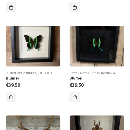
LIJSTEN MET VLINDERS
,
NATURALIA
LIJSTEN MET VLINDERS
,
NATURALIA
Blumei
Blumei
€
39,50
€
39,50