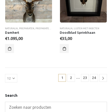
NATURALIA
,
PREPARATEN
,
PREPARATEN
,
WOONACCESSOIRES
NATURALIA
,
LIJSTEN MET INSECTEN
Damhert
Doodblad Sprinkhaan
€
1.095,00
€
35,00
…
1
2
23
24
Search