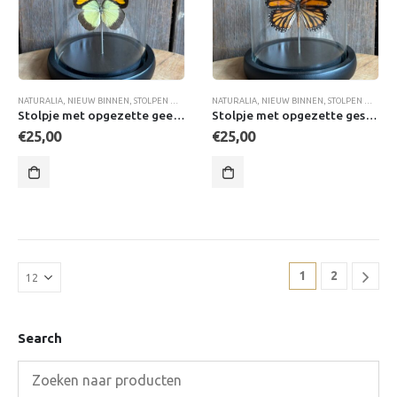
NATURALIA
,
NIEUW BINNEN
,
STOLPEN MET VLINDERS
NATURALIA
,
NIEUW BINNEN
,
STOLPEN MET VLINDERS
Stolpje met opgezette geel Oranjetip vlinder
Stolpje met opgezette gestreepte Tijger vlinder
€
25,00
€
25,00
1
2
Search