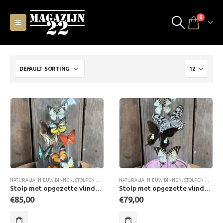
0
NATURALIA
,
NIEUW BINNEN
,
STOLPEN MET VLINDERS
NATURALIA
,
NIEUW BINNEN
,
STOLPEN MET VLINDERS
Stolp met opgezette vlinders Assorti
Stolp met opgezette vlinders Assorti
€
85,00
€
79,00