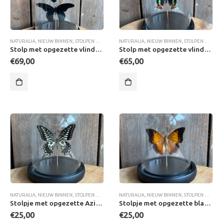
NATURALIA
,
NIEUW BINNEN
,
STOLPEN MET VLINDERS
NATURALIA
,
NIEUW BINNEN
,
STOLPEN MET VLINDERS
Stolp met opgezette vlinders Maackii
Stolp met opgezette vlinders Urania
€
69,00
€
65,00
NATURALIA
,
NIEUW BINNEN
,
STOLPEN MET VLINDERS
NATURALIA
,
NIEUW BINNEN
,
STOLPEN MET VLINDERS
Stolpje met opgezette Aziatische zwaluwstaart vlinder
Stolpje met opgezette black bordered charaxes vlinder
€
25,00
€
25,00