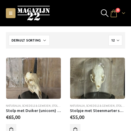
0
NATURALIA
,
SCHEDELS & GEWEIEN
,
STOLPEN MET SCHEDELS
NATURALIA
,
STOLPEN MET SCHEDELS & SKELETT
,
SCHEDELS & GEWEIEN
,
STOLPEN MET SCHEDELS
Stolp met Duiker (unicorn) schedel
Stolpje met Steenmarter schedel
€
65,00
€
55,00