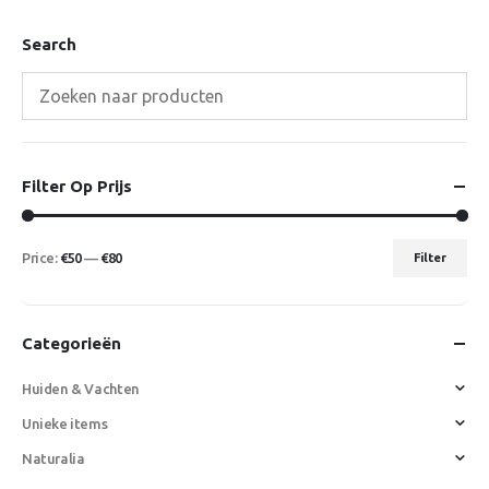
Search
Filter Op Prijs
Price:
€50
—
€80
Filter
Min
Max
price
price
Categorieën
Huiden & Vachten
Unieke items
Naturalia