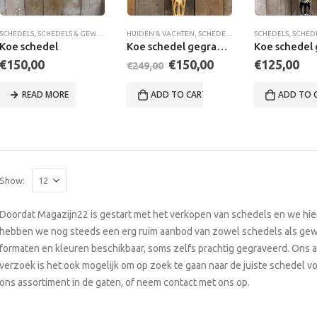
SCHEDELS
,
SCHEDELS & GEWEIEN
HUIDEN & VACHTEN
,
SCHEDELS
,
SCHEDELS & GEWEIEN
SCHEDELS
,
SCHEDEL
Koe schedel
Koe schedel gegraveerd
Original
Current
€
150,00
€
150,00
€
125,00
€
249,00
price
price
was:
is:
READ MORE
ADD TO CART
ADD TO 
€249,00.
€150,00.
Show:
Doordat Magazijn22 is gestart met het verkopen van schedels en we hier 
hebben we nog steeds een erg ruim aanbod van zowel schedels als gew
formaten en kleuren beschikbaar, soms zelfs prachtig gegraveerd. Ons 
verzoek is het ook mogelijk om op zoek te gaan naar de juiste schedel v
ons assortiment in de gaten, of neem contact met ons op.