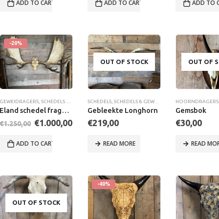
ADD TO CART
ADD TO CART
ADD TO 
-20%
OUT OF STOCK
OUT OF 
GEWEIDRAGERS
,
SCHEDELS & GEWEIEN
SCHEDELS
,
SCHEDELS & GEWEIEN
HOORNDRAGERS
Eland schedel fragment
Gebleekte Longhorn
Gemsbok
Original
Current
€
1.000,00
€
219,00
€
30,00
€
1.250,00
price
price
was:
is:
ADD TO CART
READ MORE
READ MO
€1.250,00.
€1.000,00.
-40%
OUT OF STOCK