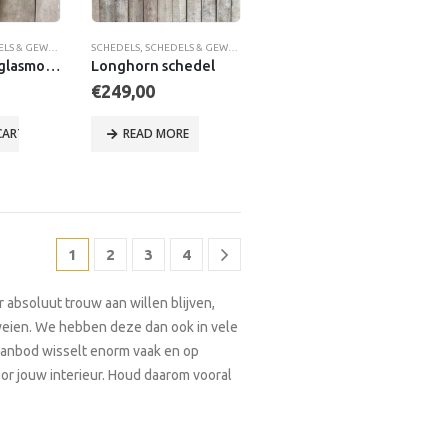
S & GEWEIEN
SCHEDELS
,
SCHEDELS & GEWEIEN
Koe schedel glasmozaïek
Longhorn schedel
€
249,00
CART
READ MORE
1
2
3
4
absoluut trouw aan willen blijven,
eien. We hebben deze dan ook in vele
aanbod wisselt enorm vaak en op
oor jouw interieur. Houd daarom vooral