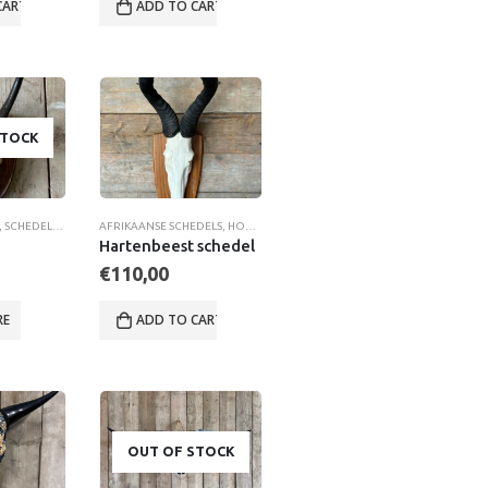
CART
ADD TO CART
STOCK
,
SCHEDELS & GEWEIEN
AFRIKAANSE SCHEDELS
,
HOORNDRAGERS
,
SCHEDELS & GEWEIEN
Hartenbeest schedel
€
110,00
RE
ADD TO CART
OUT OF STOCK