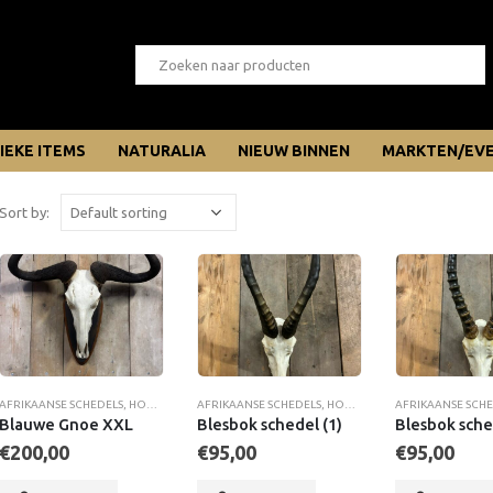
IEKE ITEMS
NATURALIA
NIEUW BINNEN
MARKTEN/EV
Sort by:
AFRIKAANSE SCHEDELS
,
HOORNDRAGERS
AFRIKAANSE SCHEDELS
,
SCHEDELS & GEWEIEN
,
HOORNDRAGERS
AFRIKAANSE SCH
,
SCHEDELS 
Blauwe Gnoe XXL
Blesbok schedel (1)
Blesbok sche
€
200,00
€
95,00
€
95,00