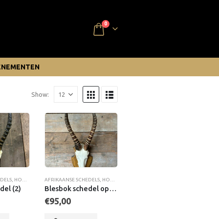
0
ENEMENTEN
Show:
EDELS
& GEWEIEN
,
HOORNDRAGERS
AFRIKAANSE SCHEDELS
,
SCHEDELS & GEWEIEN
,
HOORNDRAGERS
,
SCHEDELS & GEWEIEN
del (2)
Blesbok schedel op houten schild
€
95,00