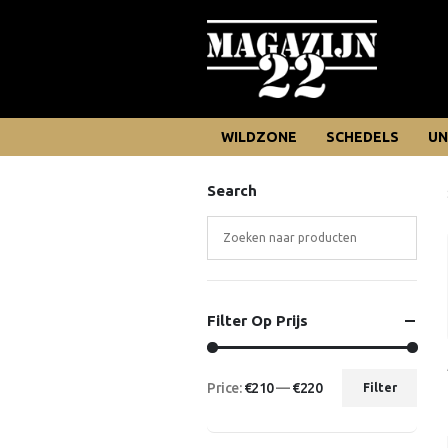
WILDZONE
SCHEDELS
UN
Search
Filter Op Prijs
Price:
€210
—
€220
Filter
Min
Max
price
price