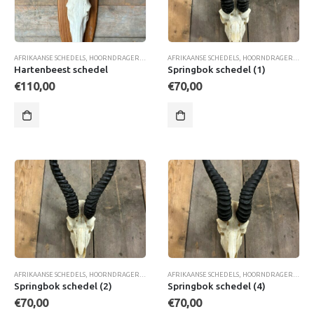
AFRIKAANSE SCHEDELS
,
HOORNDRAGERS
,
SCHEDELS & GEWEIEN
AFRIKAANSE SCHEDELS
,
HOORNDRAGERS
,
SCH
Hartenbeest schedel
Springbok schedel (1)
€
110,00
€
70,00
AFRIKAANSE SCHEDELS
,
HOORNDRAGERS
,
SCHEDELS & GEWEIEN
AFRIKAANSE SCHEDELS
,
HOORNDRAGERS
,
SCH
Springbok schedel (2)
Springbok schedel (4)
€
70,00
€
70,00