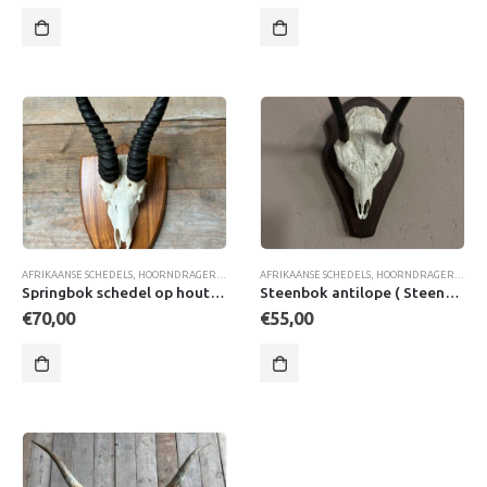
AFRIKAANSE SCHEDELS
,
HOORNDRAGERS
,
SCHEDELS & GEWEIEN
AFRIKAANSE SCHEDELS
,
HOORNDRAGERS
,
SCH
Springbok schedel op houten schild
Steenbok antilope ( Steenbokkie)
€
70,00
€
55,00