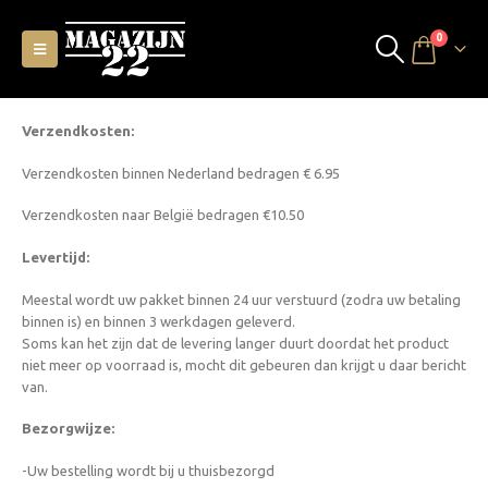
0
Verzendkosten:
Verzendkosten binnen Nederland bedragen € 6.95
Verzendkosten naar België bedragen €10.50
Levertijd:
Meestal wordt uw pakket binnen 24 uur verstuurd (zodra uw betaling
binnen is) en binnen 3 werkdagen geleverd.
Soms kan het zijn dat de levering langer duurt doordat het product
niet meer op voorraad is, mocht dit gebeuren dan krijgt u daar bericht
van.
Bezorgwijze:
-Uw bestelling wordt bij u thuisbezorgd