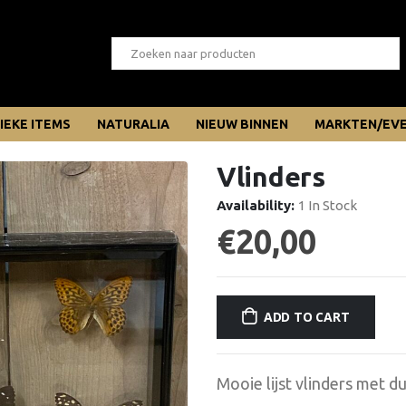
IEKE ITEMS
NATURALIA
NIEUW BINNEN
MARKTEN/EV
Vlinders
Availability:
1 In Stock
€
20,00
ADD TO CART
Mooie lijst vlinders met d