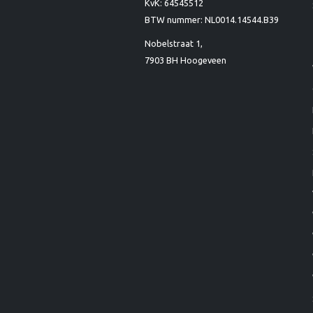
KvK: 64545512
BTW nummer: NL0014.14544.B39
Nobelstraat 1,
7903 BH Hoogeveen